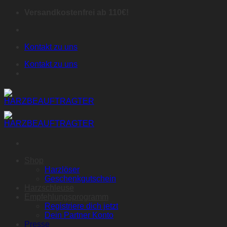
Zum
Versandkostenfrei ab 110€!
Inhalt
springen
Kontakt zu uns
Kontakt zu uns
Shop
Harzlöser
Geschenkgutschein
Harzschleuse
Empfehlungsprogramm
Registriere dich jetzt
Dein Partner Konto
Presse