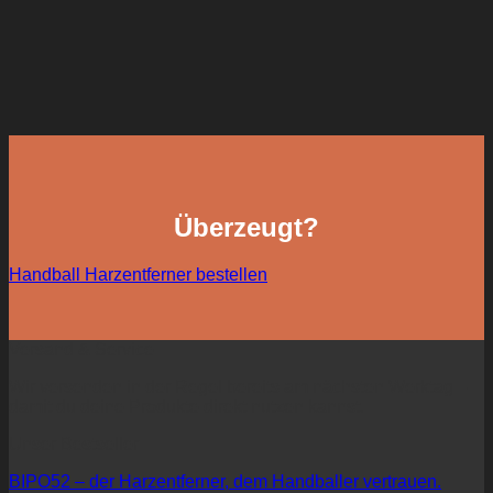
Überzeugt?
Handball Harzentferner bestellen
Versand & Service
Wir versenden in der Regel bereits am nächsten Werktag –
damit du deine Produkte direkt nutzen kannst.
Unser Bestseller
BIPO52 – der Harzentferner, dem Handballer vertrauen.